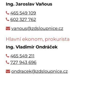
Ing. Jaroslav Vaňous
465 549 109
602 327 762
vanous@zdsloupnice.cz
Hlavní ekonom, prokurista
Ing. Vladimír Ondráček
465 549 211
727 943 696
ondracek@zdsloupnice.cz