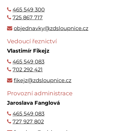
465 549 300
725 867 717
objednavky@zdsloupnice.cz
Vedoucí řeznictví
Vlastimír Fikejz
465 549 083
702 292 421
fikejz@zdsloupnice.cz
Provozní administrace
Jaroslava Fanglová
465 549 083
727 927 802