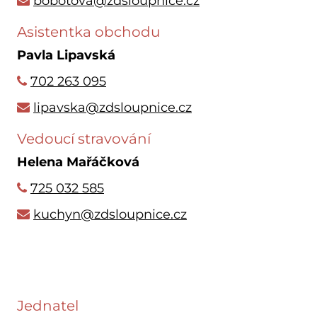
bobotova@zdsloupnice.cz
Asistentka obchodu
Pavla Lipavská
702 263 095
lipavska@zdsloupnice.cz
Vedoucí stravování
Helena Mařáčková
725 032 585
kuchyn@zdsloupnice.cz
Jednatel