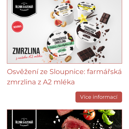
Osvěžení ze Sloupnice: farmářská
zmrzlina z A2 mléka
Více informací