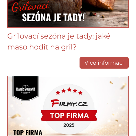
Grilovací sezóna je tady: jaké
maso hodit na gril?
Více informací