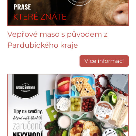
Vepřové maso s původem z
Pardubického kraje
Více informací