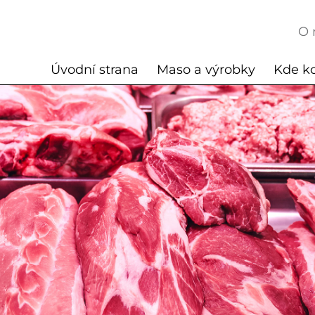
O 
Úvodní strana
Maso a výrobky
Kde k