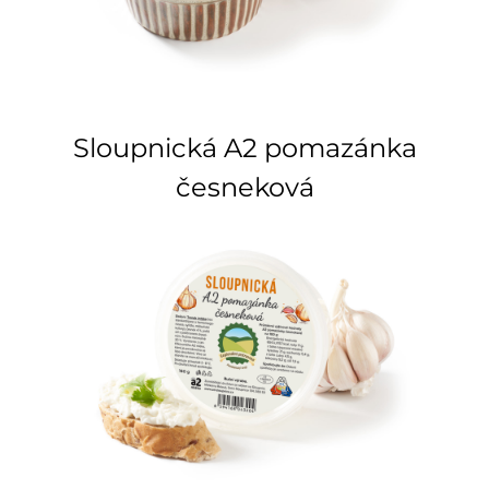
Sloupnická A2 pomazánka
česneková