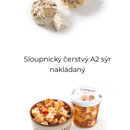
Sloupnický čerstvý A2 sýr
nakládaný