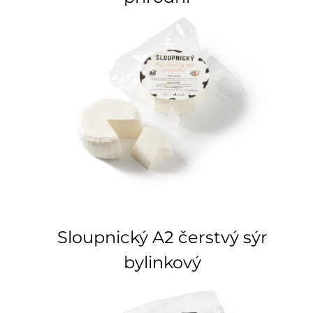
Sloupnický A2 čerstvý sýr
bylinkový