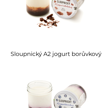
Sloupnický A2 jogurt borůvkový