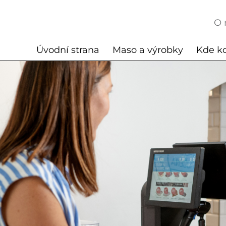
O 
Úvodní strana
Maso a výrobky
Kde k