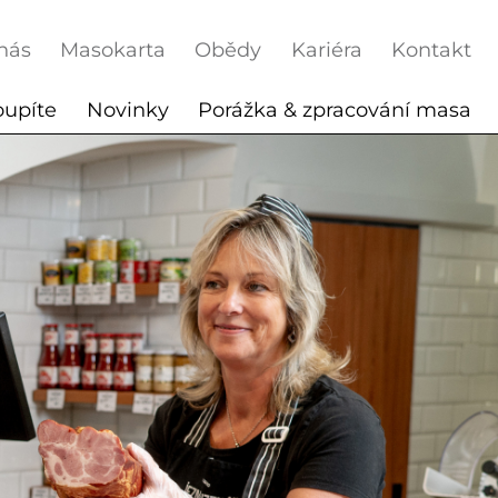
nás
Masokarta
Obědy
Kariéra
Kontakt
oupíte
Novinky
Porážka & zpracování masa